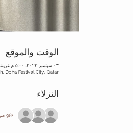
الوقت والموقع
٠٣ سبتمبر ٢٠٢٣، ٥:٠٠ م غرينتش+٣ – ٠٥ سبتمبر ٢٠٢٣، ١٠:٠٠ م غرينتش+٣
h, Doha Festival City، Qatar
النزلاء
+98 ضيوف آخرين