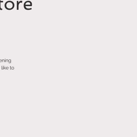
tore
like to