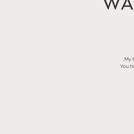
WAA
You ha