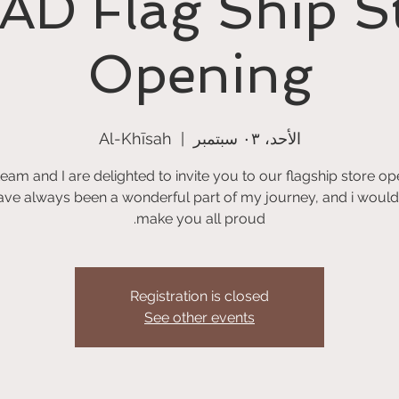
D Flag Ship S
Opening
الأحد، ٠٣ سبتمبر
  |  
Al-Khīsah
ve always been a wonderful part of my journey, and i would 
make you all proud.
Registration is closed
See other events