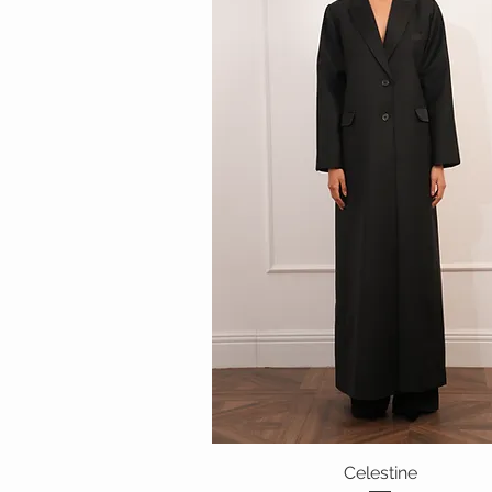
Celestine
العرض السريع