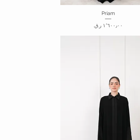
Priam
العرض السريع
السعر