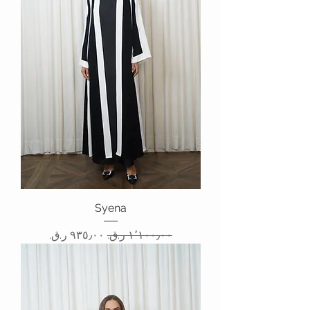
Syena
سعر عادي
سعر البيع