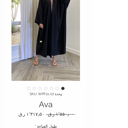
وحدة SKU: WPF21-07
Ava
سعر عادي
سعر البيع
 ‏١٬٥٥٠٫٠٠ ر.ق.‏ 
طول العباءة
*