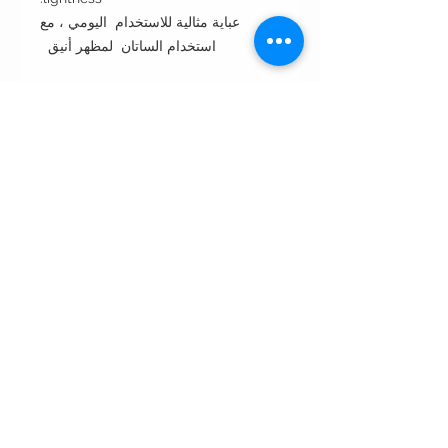
عباية مثالية للاستخدام اليومي ، مع
استخدام الساتان لمظهر أنيق
Cut: box cut عبايه قصة البشت
Style : closed front or open front
مفتوحه من الأمام أو مغلقه
Style note: perfect for day مناسبه
للإستخدام اليومي و مناسبه للسهرات
والمناسبات
Care instructions:
•Dry clean only غسيل بالناشف فقط
•Wipe with wet napkin to clean
incidental spots. لتنظيف البقع
استخدمي المناديل المنظفه