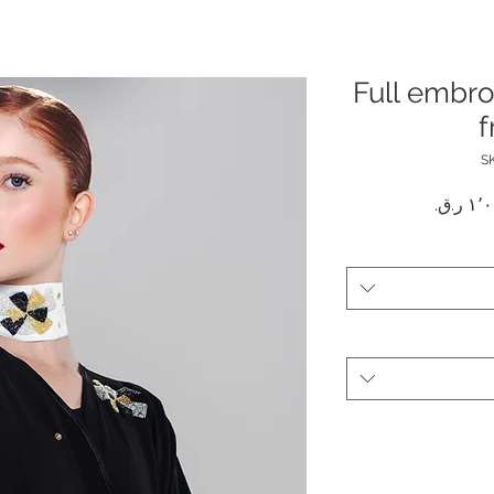
Full embro
f
دي
سعر البيع