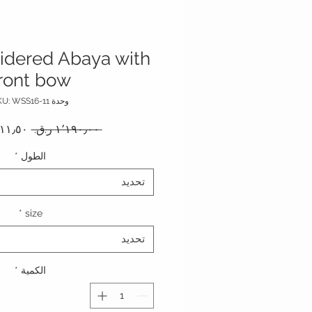
idered Abaya with
ront bow
وحدة SKU: WSS16-11
سعر عا
 ‏١٬١٩٠٫٠٠ ر.ق.‏ 
الطول
*
تحديد
*
size
تحديد
الكمية
*