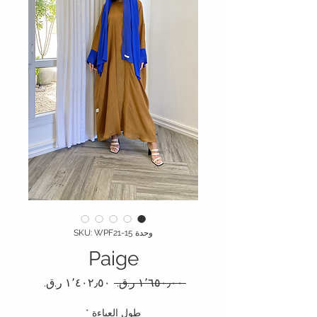
وحدة SKU: WPF21-15
Paige
سعر عادي
سعر البيع
 ‏١٬٦٥٠٫٠٠ ر.ق.‏ 
طول العباءة
*