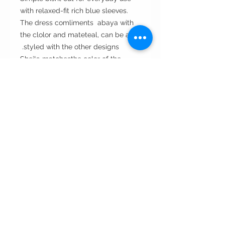
with relaxed-fit rich blue sleeves.
The dress comliments abaya with
the clolor and mateteal, can be also
styled with the other designs.
Sheila matchesthe color of the
sleeves.
Cut: bisht cut عبايه قصة البشت
Style : open مفتوحه من الأمام
Style note: perfect for day and
evening مناسبه للسهرات والمناسبات
Care instructions:
•Dry clean only غسيل بالناشف فقط
•Wipe with wet napkin to clean
incidental spots. لتنظيف البقع
استخدمي المناديل المنظفه