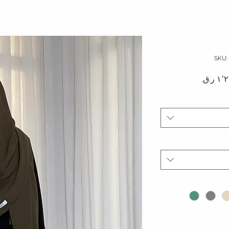
دي
سعر البيع