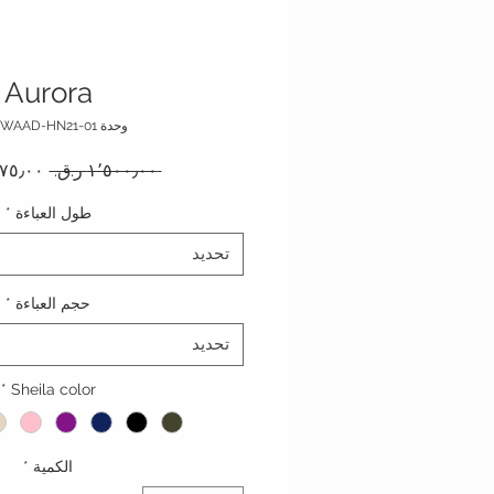
Aurora
وحدة SKU: WAAD-HN21-01
سعر عا
 ‏١٬٥٠٠٫٠٠ ر.ق.‏ 
طول العباءة
*
تحديد
حجم العباءة
*
تحديد
*
Sheila color
الكمية
*