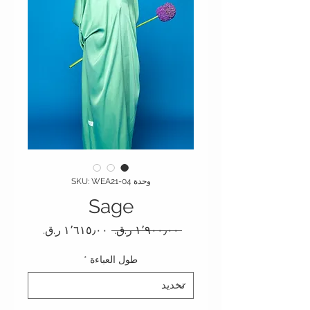
وحدة SKU: WEA21-04
Sage
سعر عادي
سعر البيع
 ‏١٬٩٠٠٫٠٠ ر.ق.‏ 
طول العباءة
*