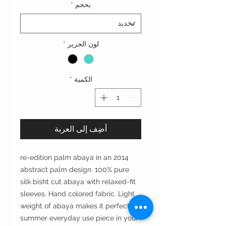
بحجم
*
لون الحرير
*
الكمية
*
أضِف إلى العربة
2014 re-edition palm abaya in an
abstract palm design. 100% pure
silk bisht cut abaya with relaxed-fit
sleeves. Hand colored fabric. Light
weight of abaya makes it perfect for
summer everyday use piece in your