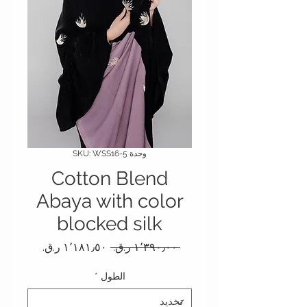
وحدة SKU: WSS16-5
Cotton Blend
Abaya with color
blocked silk
سعر عادي
سعر البيع
 ‏١٬٣٩٠٫٠٠ ر.ق.‏ 
الطول
*