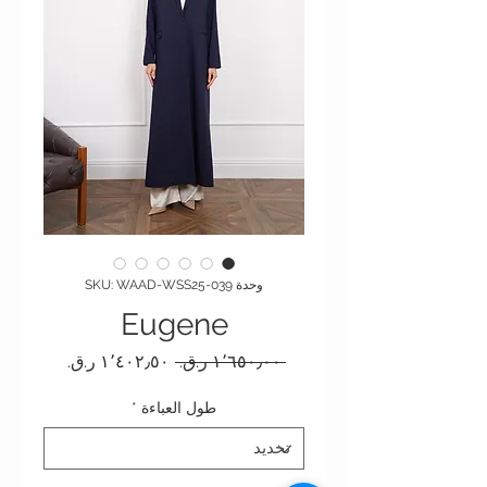
وحدة SKU: WAAD-WSS25-039
Eugene
سعر عادي
سعر البيع
 ‏١٬٦٥٠٫٠٠ ر.ق.‏ 
طول العباءة
*