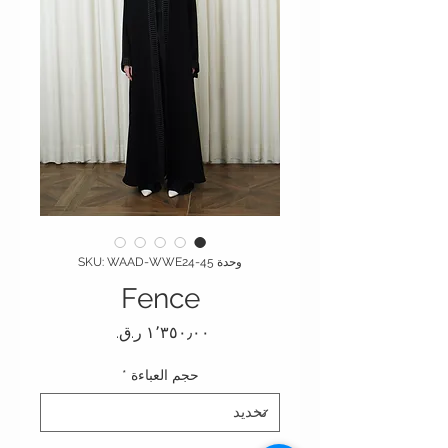
وحدة SKU: WAAD-WWE24-45
Fence
السعر
حجم العباءة
*