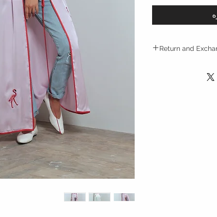
ه
Return and Excha
Returns are only acc
with in 10 days of p
refunded.
Refund within 2 day