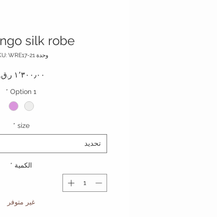
ngo silk robe
وحدة SKU: WRE17-21
*
Option 1
*
size
تحديد
الكمية
*
غير متوفر