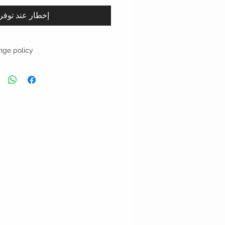
إخطار عند توفر
nge policy
epted with original tag on, and
urchase, shipping costs will not be
s