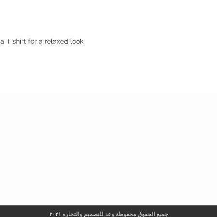
a T shirt for a relaxed look!
جميع الحقوق محفوظة وعد للتصميم والتجاره ٢٠٢١