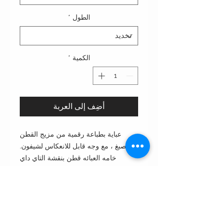
الطول
*
الكمية
*
أضِف إلى العربة
عباية بطباعة رقمية من مزيج القطن
والصبغ ، مع وجه قابل للانعكاس لشيفون.
خامه العبائه قطن بنقشة التاي داي
مطبوعه بتقنية الديجيتال برنت مع جهه
أخرى من الخامه الخامه
(تلبس على الجهتين)
قص: بشت قصة بشت بأكمام ضيقه
النمط: مفتوح من الأمام