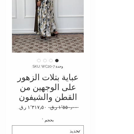
وحدة SKU: WC20-7
عباية بتلات الزهور
على الوجهين من
القطن والشيفون
سعر عادي
سعر البيع
 ‏١٬٥٥٠٫٠٠ ر.ق.‏ 
بحجم
*