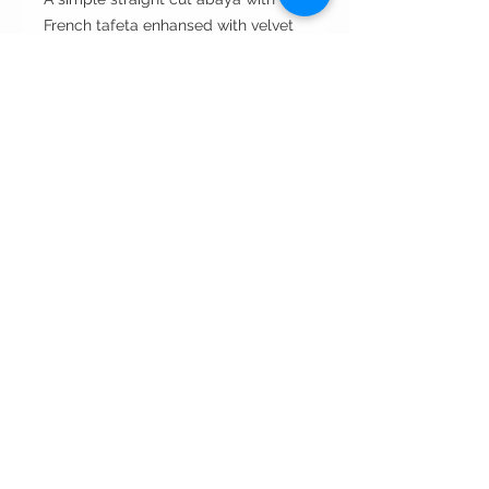
French tafeta enhansed with velvet
details on the sleeves, with
decorative buttons.
Cut: straight cut
Style : open front مفتوحه من الأمام
Style note: perfect for day and
evening
Care instructions:
•Dry clean only غسيل بالناشف فقط
•Wipe with wet napkin to clean
incidental spots. لتنظيف البقع
استخدمي المناديل المنظفه