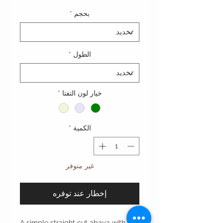
بحجم
*
الطول
*
خيار لون التفتا
*
الكمية
*
غير متوفر
إخطار عند توفره
A simple straight cut abaya with