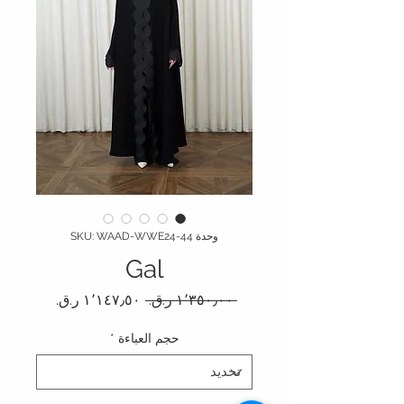
وحدة SKU: WAAD-WWE24-44
Gal
سعر عادي
سعر البيع
 ‏١٬٣٥٠٫٠٠ ر.ق.‏ 
حجم العباءة
*