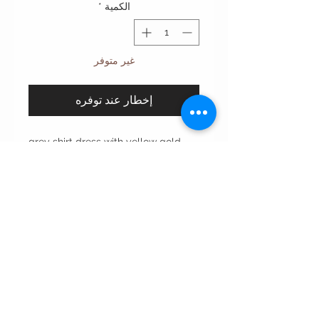
الكمية
*
غير متوفر
إخطار عند توفره
grey shirt dress with yellow gold
bottons, and pockets.
Care instructions:
•Dry clean only غسيل بالناشف فقط
•Wipe with wet napkin to clean
incidental spots. لتنظيف البقع
استخدمي المناديل المنظفه