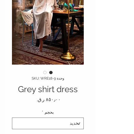
وحدة SKU: WRE18-9
Grey shirt dress
السعر
بحجم
*