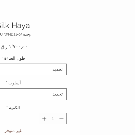
Silk Haya
وحدة SKU: WND21-03
طول العباءة
*
تحديد
أسلوب
*
تحديد
الكمية
*
غير متوفر