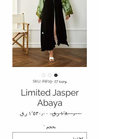
وحدة SKU: AW19- 27
Limited Jasper
Abaya
سعر عادي
سعر البيع
 ‏١٬٨٠٠٫٠٠ ر.ق.‏ 
بحجم
*