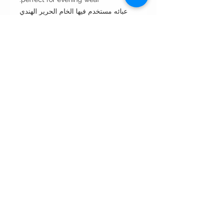
عبائه مستخدم فيها الخام الحرير الهندي
الطبيعي ١٠٠٪ ، الخام مصنع خصيصا لوعد
ديزاينز ويتوفر بكميات محدوده جدا
Cut: A-line straight عبايه بقصه الاي
لاين الخفيف
Style : closed front مغلقه من الأمام
Style note: perfect for evening wear
مناسبه للإستخدام المناسبات
Care instructions:
•Dry clean only غسيل بالناشف فقط
•Wipe with wet napkin to clean
incidental spots. لتنظيف البقع