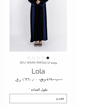
وحدة SKU: WAAD-RWS23-17
Lola
سعر عادي
سعر البيع
 ‏١٬٦٠٠٫٠٠ ر.ق.‏ 
طول العباءة
*