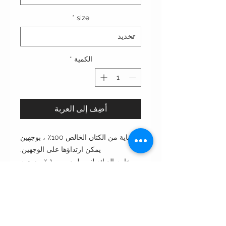
*
size
الكمية
*
أضِف إلى العربة
عباية من الكتان الخالص 100٪ ، بوجهين
يمكن ارتداؤها على الوجهين.
خامه العبائه لنن طبيعي ١٠٠ ٪ مع جهه
من المسرح الخامه
(تلبس على الجهتين)
قص: بشت قصة بشت بأكمام ضيقه
النمط: مفتوح من الأمام
ملاحظة النمط: مثالية ليوم مناسبه