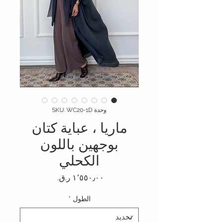
وحدة SKU: WC20-1D
ماريا ، عباية كتان
بوجهين باللون
الكحلي
السعر
الطول
*