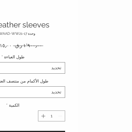
eather sleeves
وحدة SKU: WAAD-WW21-17
سعر عا
 ‏١٬٩٠٠٫٠٠ ر.ق.‏ 
طول العباءة
*
تحديد
طول الأكمام من منتصف العنق
تحديد
الكمية
*