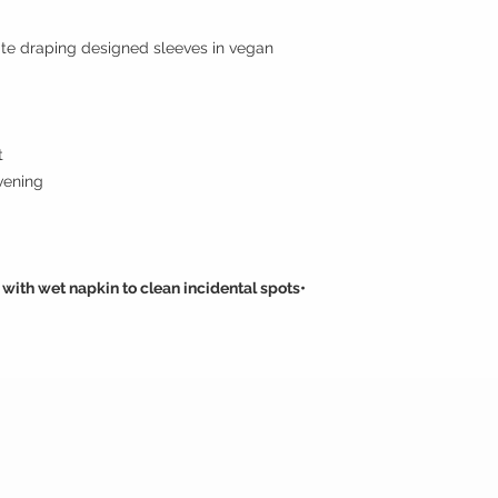
ite draping designed sleeves in vegan
t
vening.