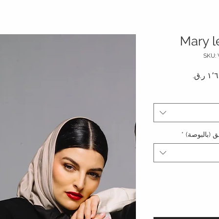
Mary l
دي
سعر البيع
 (بالبوصة)
*