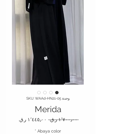
وحدة SKU: WAAd-HN21-05
Merida
سعر عادي
سعر البيع
 ‏١٬٧٠٠٫٠٠ ر.ق.‏ 
*
Abaya color