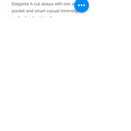
Elegante A cut abaya with one side
pocket and smart casual trimming
on the front and on the
sleeves. Lovely choice for everyday
wear.
Cut: A- line قصة آي لاين
Style : open front مفتوحه من الأمام
Style note: perfect for day and
evening
Care instructions:
•Dry clean only غسيل بالناشف فقط
•Wipe with wet napkin to clean
incidental spots. لتنظيف البقع
استخدمي المناديل المنظفه