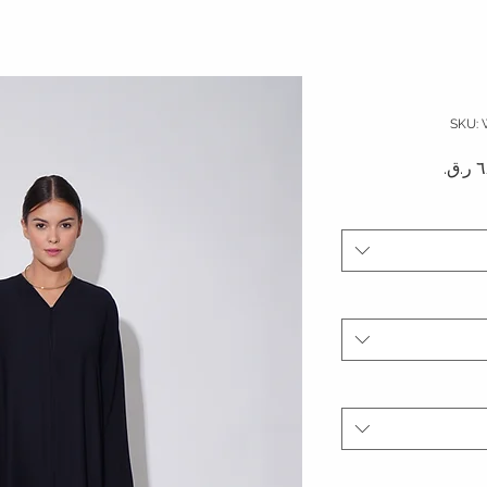
دي
سعر البيع