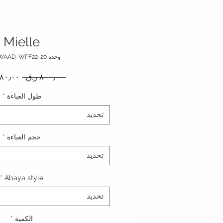
Mielle
وحدة SKU: WAAD-WPF22-20
سعر عا
 ‏٨٠٠٫٠٠ ر.ق.‏ 
طول العباءة
*
تحديد
حجم العباءة
*
تحديد
*
Abaya style
تحديد
الكمية
*