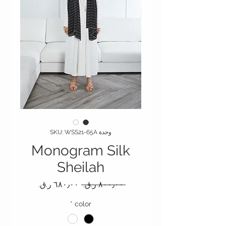
وحدة SKU: WSS21-65A
Monogram Silk
Sheilah
سعر عادي
سعر البيع
 ‏٨٠٠٫٠٠ ر.ق.‏ 
*
color