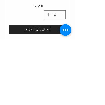
الكمية
*
أضِف إلى العربة
100% pure silk monogram printed
sheilah
Care instructions:
•Dry clean only غسيل ناشف فقط
•Use the steamer to clean any
incidantal spots. استخدمي مكواة البخار
المنزليه لإزالة البقع