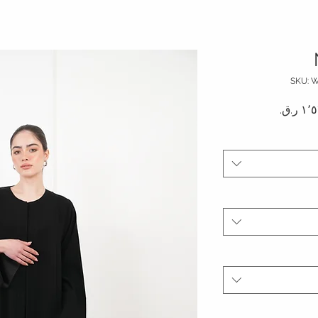
دي
سعر البيع