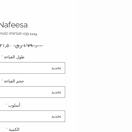
Nafeesa
وحدة SKU: WAAD-RWS26-039
سعر عا
 ‏١٬٧٩٠٫٠٠ ر.ق.‏ 
طول العباءة
*
تحديد
حجم العباءة
*
تحديد
أسلوب
*
تحديد
الكمية
*