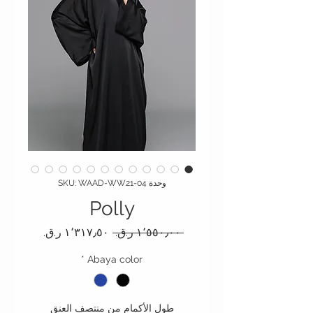
وحدة SKU: WAAD-WW21-04
Polly
سعر عادي
سعر البيع
 ‏١٬٥٥٠٫٠٠ ر.ق.‏ 
*
Abaya color
طول الأكمام من منتصف العنق