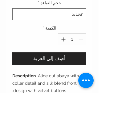
حجم العباءة
*
الكمية
*
أضِف إلى العربة
Description
: Aline cut abaya with
collar detail and silk blend front
design with velvet buttons.
Cut
: A-line
Style
: Closed front
Fabric
: Crepe
Care instructions: