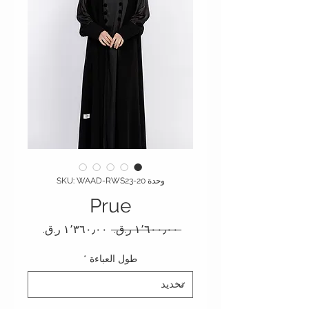
وحدة SKU: WAAD-RWS23-20
Prue
سعر عادي
سعر البيع
 ‏١٬٦٠٠٫٠٠ ر.ق.‏ 
طول العباءة
*