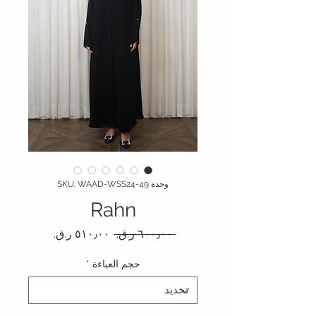
وحدة SKU: WAAD-WSS24-49
Rahn
سعر عادي
سعر البيع
 ‏٦٠٠٫٠٠ ر.ق.‏ 
حجم العباءة
*