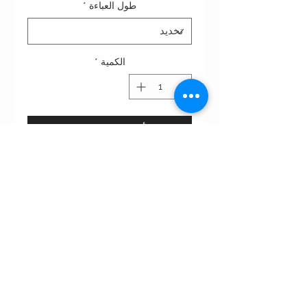
طول العباءة
*
الكمية
*
أضِف إلى العربة
This abaya features a sleek,
minimalistic design with long,
flowing sleeves and subtle pearl
accents on the cuffs. Its understated
elegance is perfect for both casual
and formal occasions.