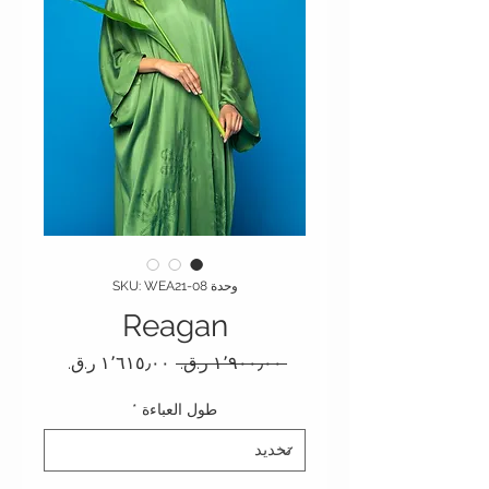
وحدة SKU: WEA21-08
Reagan
سعر عادي
سعر البيع
 ‏١٬٩٠٠٫٠٠ ر.ق.‏ 
طول العباءة
*