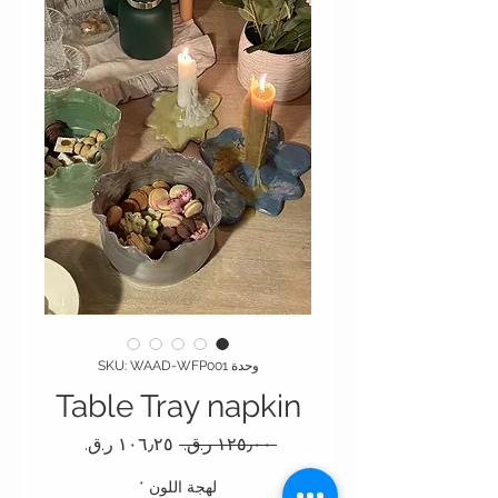
وحدة SKU: WAAD-WFP001
Table Tray napkin
سعر عادي
سعر البيع
 ‏١٢٥٫٠٠ ر.ق.‏ 
لهجة اللون
*