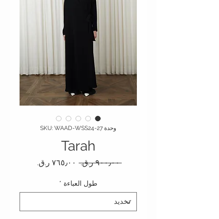
وحدة SKU: WAAD-WSS24-27
Tarah
سعر عادي
سعر البيع
 ‏٩٠٠٫٠٠ ر.ق.‏ 
طول العباءة
*