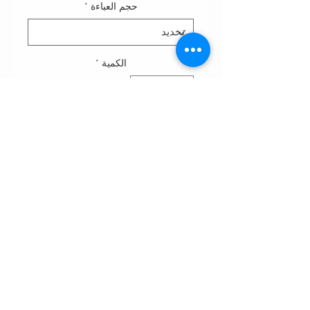
حجم العباءة
*
الكمية
*
أضِف إلى العربة
A-line cut abaya in crepe
fabric,enhance with ribbon in front.
الشروط والأحكام
قوانين الخصوصيه