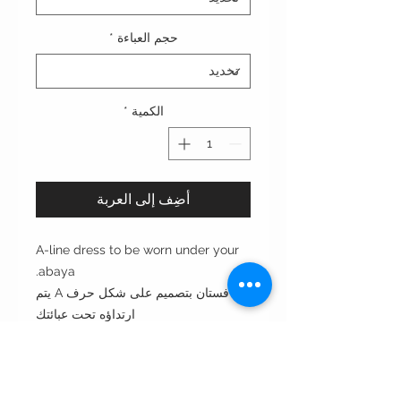
حجم العباءة
*
الكمية
*
أضِف إلى العربة
A-line dress to be worn under your
abaya.
فستان بتصميم على شكل حرف A يتم
ارتداؤه تحت عبائتك
Cut: A line cut آي لاين
Style: closed front مغلق من الأمام
Syle note: perfect for under your