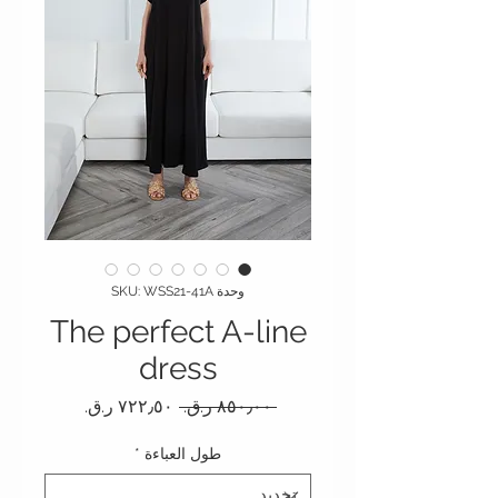
وحدة SKU: WSS21-41A
The perfect A-line
dress
سعر عادي
سعر البيع
 ‏٨٥٠٫٠٠ ر.ق.‏ 
طول العباءة
*