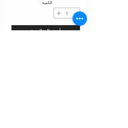
الكمية
*
أضِف إلى العربة
This sheila is made of chiffon fabric
with delicate lace details, making it
perfect for evening occasions. Pair it
with plain abayas for an elegant and
refined look.
الشروط والأحكام
قوانين الخصوصيه