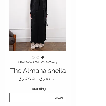
وحدة SKU: WAAD-WSS25-047
The Almaha sheila
سعر عادي
سعر البيع
 ‏٥٥٠٫٠٠ ر.ق.‏ 
*
branding