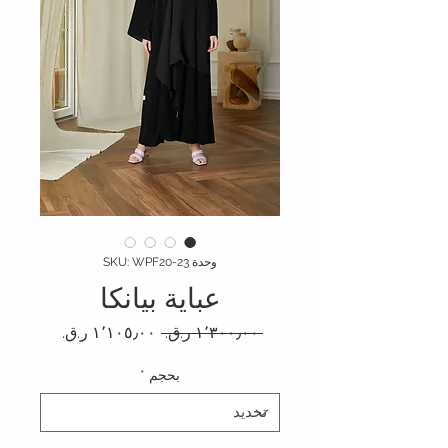
وحدة SKU: WPF20-23
عباية بيانكا
سعر عادي
سعر البيع
 ‏١٬٣٠٠٫٠٠ ر.ق.‏ 
بحجم
*