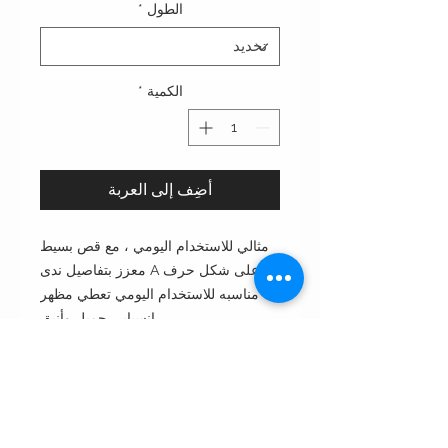
الطول
*
الكمية
*
أضِف إلى العربة
مثالي للاستخدام اليومي ، مع قص بسيط
على شكل حرف A معزز بتفاصيل ندى
مناسبه للاستخدام اليومي تعطي مظهر
انسيابي جميل وأنيق
بتفاصيل من الخام الندى
قص: أ- خط قصة آي لاين
النمط: مغلق من الأمام أو مفتوح من
الأمام
ملاحظة النمط: مثالية ليوم مناسبه