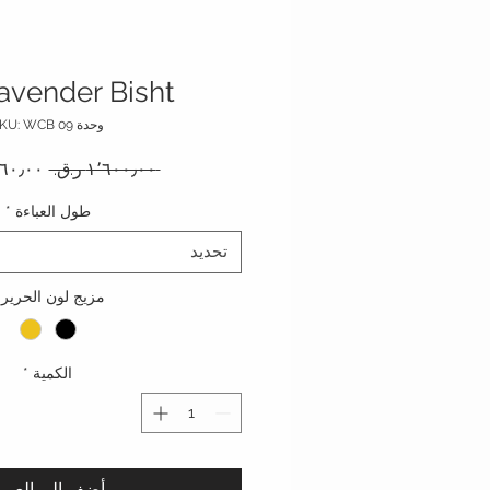
avender Bisht
وحدة SKU: WCB 09
سعر عا
 ‏١٬٦٠٠٫٠٠ ر.ق.‏ 
طول العباءة
*
تحديد
مزيج لون الحرير
الكمية
*
أضِف إلى العرب