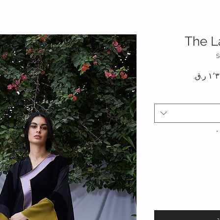
The L
دي
سعر البيع
*
ة