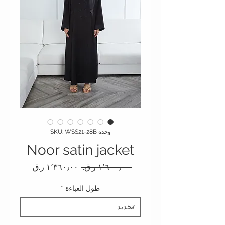
وحدة SKU: WSS21-28B
Noor satin jacket
سعر عادي
سعر البيع
 ‏١٬٦٠٠٫٠٠ ر.ق.‏ 
طول العباءة
*