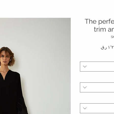
The perfec
trim a
دي
سعر البيع