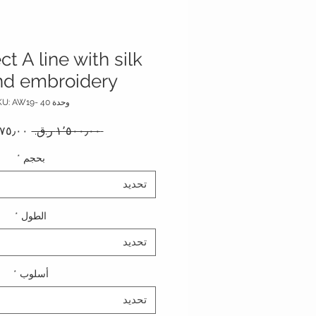
t A line with silk
nd embroidery
وحدة SKU: AW19- 40
سعر عا
 ‏١٬٥٠٠٫٠٠ ر.ق.‏ 
بحجم
*
تحديد
الطول
*
تحديد
أسلوب
*
تحديد