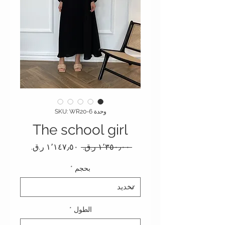
وحدة SKU: WR20-6
The school girl
سعر عادي
سعر البيع
 ‏١٬٣٥٠٫٠٠ ر.ق.‏ 
بحجم
*
الطول
*