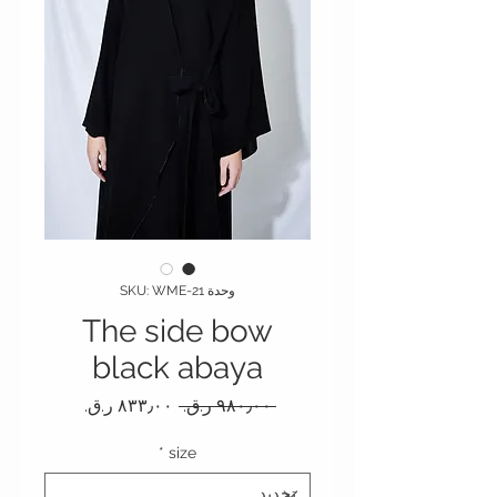
وحدة SKU: WME-21
The side bow
black abaya
سعر عادي
سعر البيع
 ‏٩٨٠٫٠٠ ر.ق.‏ 
*
size