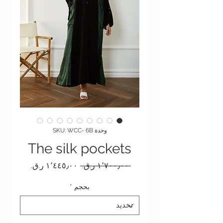
وحدة SKU: WCC- 6B
The silk pockets
سعر عادي
سعر البيع
 ‏١٬٧٠٠٫٠٠ ر.ق.‏ 
بحجم
*