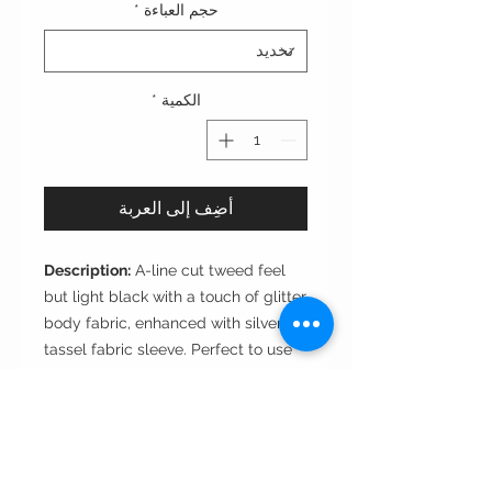
حجم العباءة
*
الكمية
*
أضِف إلى العربة
Description:
A-line cut tweed feel
but light black with a touch of glitter
body fabric, enhanced with silver
tassel fabric sleeve. Perfect to use
for evenings and occassions.
Cut:
A-line
Style:
Open front
Fabric:
silk