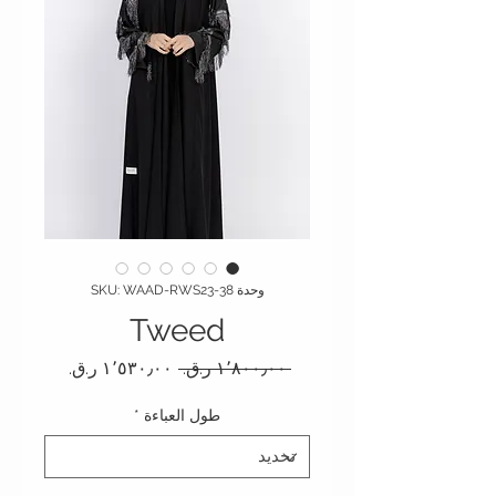
وحدة SKU: WAAD-RWS23-38
Tweed
سعر عادي
سعر البيع
 ‏١٬٨٠٠٫٠٠ ر.ق.‏ 
طول العباءة
*