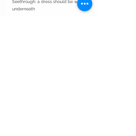
Seethrough: a dress should be worn
underneath
Cut: A- line آي لاين
Style : closed front or open front
مفتوحه من الأمام أو مغلقه
Style note: perfect for day مناسبه
للأستعمال اليومي
Care instructions:
•Dry clean only غسيل بالناشف فقط
•Wipe with wet napkin to clean
incidental spots. لتنظيف البقع
استخدمي المناديل المنظفه