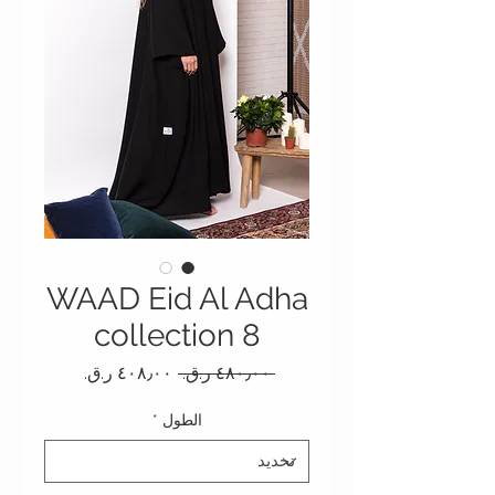
WAAD Eid Al Adha
collection 8
سعر عادي
سعر البيع
 ‏٤٨٠٫٠٠ ر.ق.‏ 
الطول
*